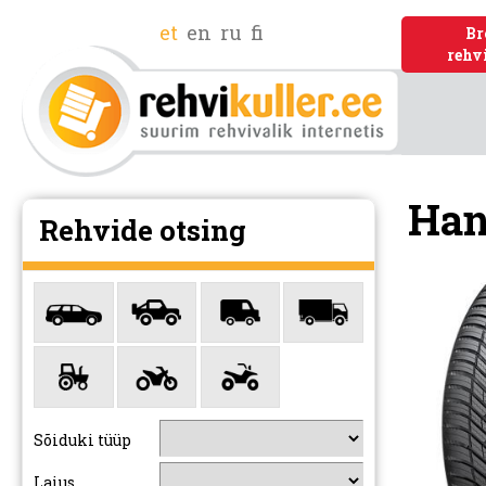
et
en
ru
fi
Br
rehv
Han
Rehvide otsing
Sõiduki tüüp
Laius