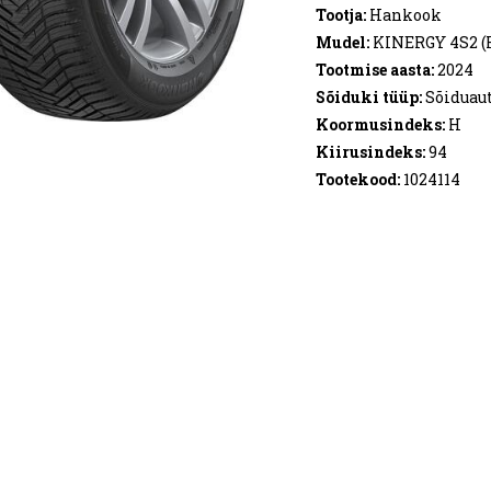
Tootja:
Hankook
Mudel:
KINERGY 4S2 (
Tootmise aasta:
2024
Sõiduki tüüp:
Sõiduau
Koormusindeks:
H
Kiirusindeks:
94
Tootekood:
1024114