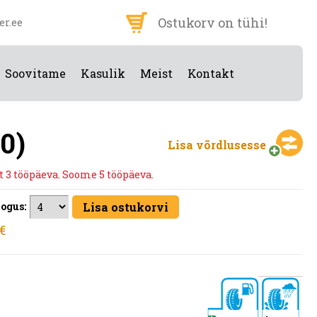
Ostukorv on tühi!
er.ee
Soovitame
Kasulik
Meist
Kontakt
0)
Lisa võrdlusesse
t 3 tööpäeva. Soome 5 tööpäeva.
ogus:
 €