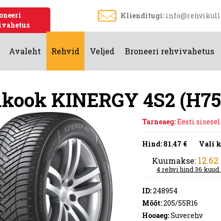
oneeri
Klienditugi:
info@rehvikull
ivahetus
Avaleht
Rehvid
Veljed
Broneeri rehvivahetus
kook KINERGY 4S2 (H75
Tarneaeg:
Eesti sisesel
Hind:
81.47 €
Vali k
12.62
Kuumakse:
4 rehvi hind 36 kuud.
ID:
248954
Mõõt:
205/55R16
Hooaeg:
Suverehv