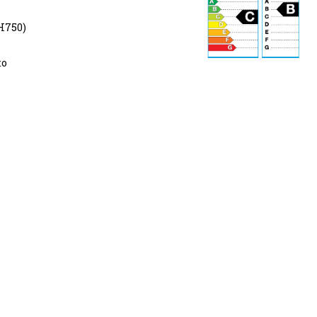
H750)
to
72 dB