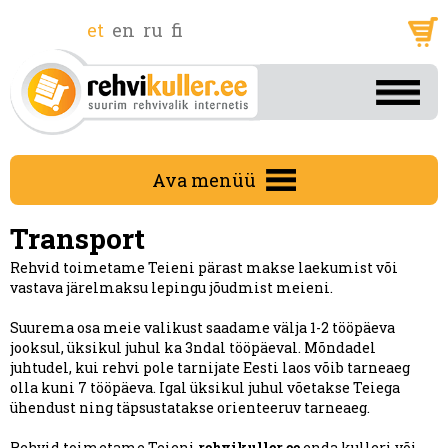
et
en
ru
fi
Ava menüü
Transport
Rehvid toimetame Teieni pärast makse laekumist või
vastava järelmaksu lepingu jõudmist meieni.
Suurema osa meie valikust saadame välja 1-2 tööpäeva
jooksul, üksikul juhul ka 3ndal tööpäeval. Mõndadel
juhtudel, kui rehvi pole tarnijate Eesti laos võib tarneaeg
olla kuni 7 tööpäeva. Igal üksikul juhul võetakse Teiega
ühendust ning täpsustatakse orienteeruv tarneaeg.
Rehvid toimetame Teieni
rehvikuller.ee
enda kulleri või