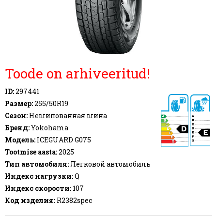
Toode on arhiveeritud!
ID:
297441
Размер:
255/50R19
Сезон:
Нешипованная шина
Бренд:
Yokohama
Модель:
ICEGUARD G075
Tootmise aasta:
2025
71 dB
Тип автомобиля:
Легковой автомобиль
Индекс нагрузки:
Q
Индекс скорости:
107
Код изделия:
R2382spec