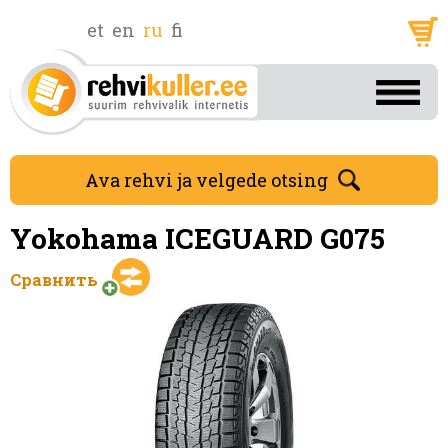
et
en
ru
fi
Ava rehvi ja velgede otsing
Yokohama ICEGUARD G075
Сравнить