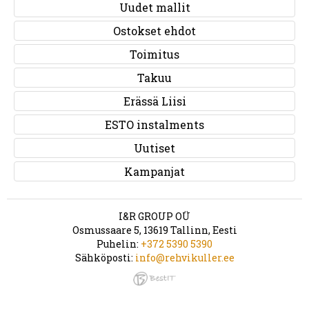
Uudet mallit
Ostokset ehdot
Toimitus
Takuu
Erässä Liisi
ESTO instalments
Uutiset
Kampanjat
I&R GROUP OÜ
Osmussaare 5, 13619 Tallinn, Eesti
Puhelin:
+372 5390 5390
Sähköposti:
info@rehvikuller.ee