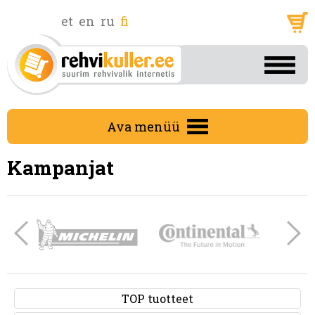
et
en
ru
fi
Ava menüü
Kampanjat
TOP tuotteet