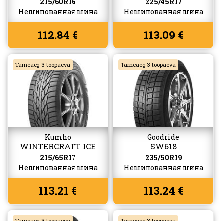
215/60R16
225/45R17
Нешипованная шина
Нешипованная шина
112.84 €
113.09 €
Tarneaeg 3 tööpäeva
Tarneaeg 3 tööpäeva
Kumho
Goodride
WINTERCRAFT ICE
SW618
SUV WS51
215/65R17
235/50R19
Нешипованная шина
Нешипованная шина
113.21 €
113.24 €
Tarneaeg 3 tööpäeva
Tarneaeg 3 tööpäeva