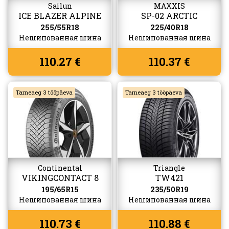
Sailun
MAXXIS
ICE BLAZER ALPINE
SP-02 ARCTIC
EVO 2
TREKKER
255/55R18
225/40R18
Нешипованная шина
Нешипованная шина
110.27 €
110.37 €
Tarneaeg 3 tööpäeva
Tarneaeg 3 tööpäeva
Continental
Triangle
VIKINGCONTACT 8
TW421
195/65R15
235/50R19
Нешипованная шина
Нешипованная шина
110.73 €
110.88 €