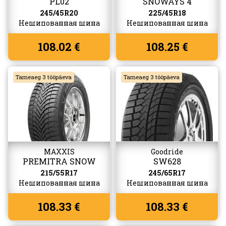
PL02
SNOWAYS 4
245/45R20
225/45R18
Нешипованная шина
Нешипованная шина
108.02 €
108.25 €
Tarneaeg 3 tööpäeva
Tarneaeg 3 tööpäeva
MAXXIS
Goodride
PREMITRA SNOW
SW628
WP6
215/55R17
245/65R17
Нешипованная шина
Нешипованная шина
108.33 €
108.33 €