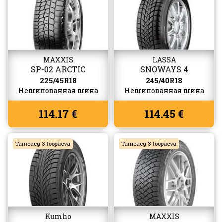
MAXXIS
LASSA
SP-02 ARCTIC
SNOWAYS 4
TREKKER
225/45R18
245/40R18
Нешипованная шина
Нешипованная шина
114.17 €
114.45 €
Tarneaeg 3 tööpäeva
Tarneaeg 3 tööpäeva
Kumho
MAXXIS