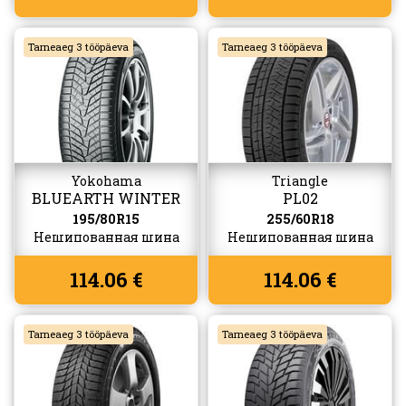
Tarneaeg 3 tööpäeva
Tarneaeg 3 tööpäeva
Yokohama
Triangle
BLUEARTH WINTER
PL02
V905
195/80R15
255/60R18
Нешипованная шина
Нешипованная шина
114.06 €
114.06 €
Tarneaeg 3 tööpäeva
Tarneaeg 3 tööpäeva