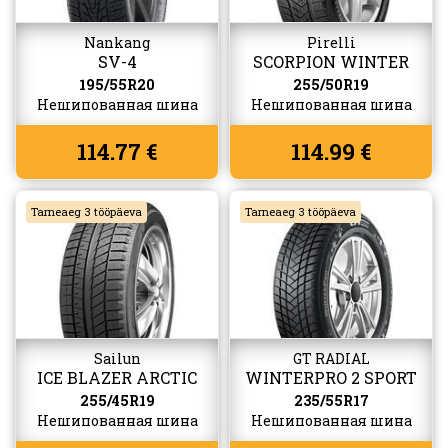
Nankang
Pirelli
SV-4
SCORPION WINTER
195/55R20
255/50R19
Нешипованная шина
Нешипованная шина
114.77 €
114.99 €
Tarneaeg 3 tööpäeva
Tarneaeg 3 tööpäeva
Sailun
GT RADIAL
ICE BLAZER ARCTIC
WINTERPRO 2 SPORT
EVO
SUV
255/45R19
235/55R17
Нешипованная шина
Нешипованная шина