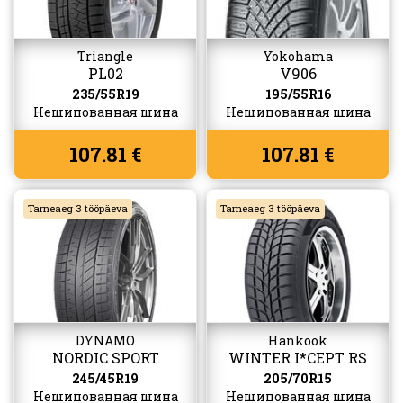
Triangle
Yokohama
PL02
V906
235/55R19
195/55R16
Нешипованная шина
Нешипованная шина
107.81 €
107.81 €
Tarneaeg 3 tööpäeva
Tarneaeg 3 tööpäeva
DYNAMO
Hankook
NORDIC SPORT
WINTER I*CEPT RS
(W442)
245/45R19
205/70R15
Нешипованная шина
Нешипованная шина