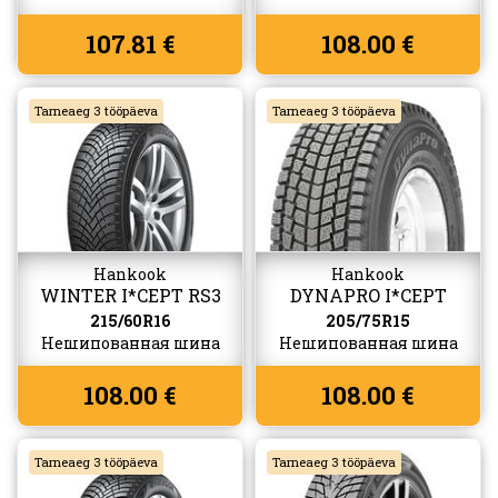
107.81 €
108.00 €
Tarneaeg 3 tööpäeva
Tarneaeg 3 tööpäeva
Hankook
Hankook
WINTER I*CEPT RS3
DYNAPRO I*CEPT
(W462)
(RW08)
215/60R16
205/75R15
Нешипованная шина
Нешипованная шина
108.00 €
108.00 €
Tarneaeg 3 tööpäeva
Tarneaeg 3 tööpäeva