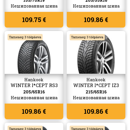
155/70R19
205/55R16
Нешипованная шина
Нешипованная шина
109.75 €
109.86 €
Tarneaeg 3 tööpäeva
Tarneaeg 3 tööpäeva
Hankook
Hankook
WINTER I*CEPT RS3
WINTER I*CEPT IZ3
(W462)
(W636)
205/65R16
215/65R16
Нешипованная шина
Нешипованная шина
109.86 €
109.86 €
Tarneaeg 3 tööpäeva
Tarneaeg 3 tööpäeva