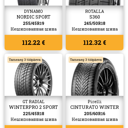
DYNAMO
ROTALLA
NORDIC SPORT
S360
255/45R19
245/50R18
Нешипованная шина
Нешипованная шина
112.22 €
112.32 €
Tarneaeg 3 tööpäeva
Tarneaeg 3 tööpäeva
GT RADIAL
Pirelli
WINTERPRO 2 SPORT
CINTURATO WINTER
2
225/45R18
205/60R16
Нешипованная шина
Нешипованная шина