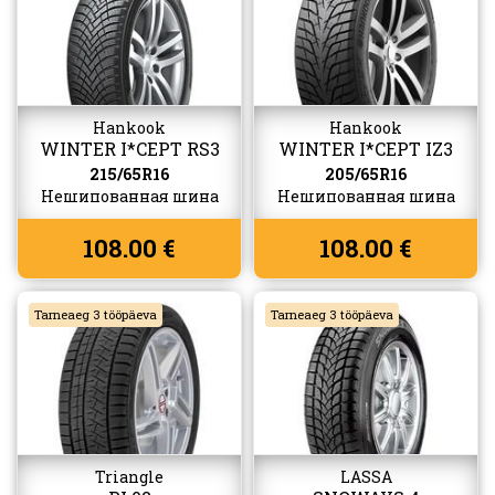
Hankook
Hankook
WINTER I*CEPT RS3
WINTER I*CEPT IZ3
(W462)
(W636)
215/65R16
205/65R16
Нешипованная шина
Нешипованная шина
108.00 €
108.00 €
Tarneaeg 3 tööpäeva
Tarneaeg 3 tööpäeva
Triangle
LASSA