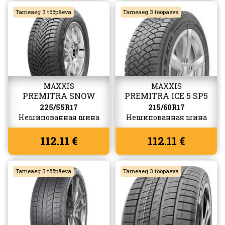
Tarneaeg 3 tööpäeva
Tarneaeg 3 tööpäeva
MAXXIS
MAXXIS
PREMITRA SNOW
PREMITRA ICE 5 SP5
WP6
SUV
225/55R17
215/60R17
Нешипованная шина
Нешипованная шина
112.11 €
112.11 €
Tarneaeg 3 tööpäeva
Tarneaeg 3 tööpäeva