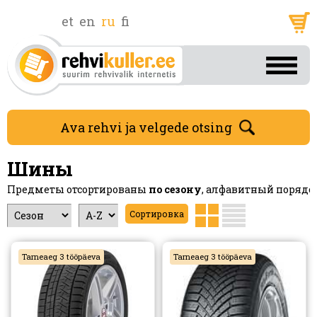
et
en
ru
fi
Ava rehvi ja velgede otsing
Шины
Предметы отсортированы
по сезону
, алфавитный порядо
Tarneaeg 3 tööpäeva
Tarneaeg 3 tööpäeva