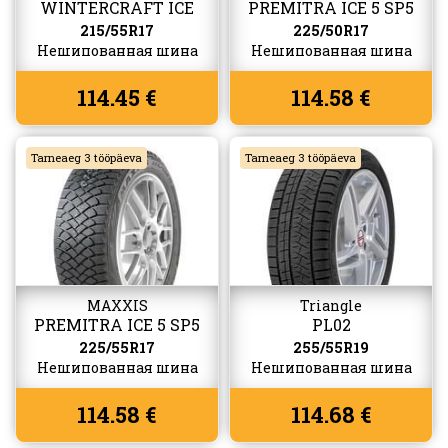
WINTERCRAFT ICE
PREMITRA ICE 5 SP5
WI51
215/55R17
225/50R17
Нешипованная шина
Нешипованная шина
114.45 €
114.58 €
Tarneaeg 3 tööpäeva
Tarneaeg 3 tööpäeva
MAXXIS
Triangle
PREMITRA ICE 5 SP5
PL02
225/55R17
255/55R19
Нешипованная шина
Нешипованная шина
114.58 €
114.68 €