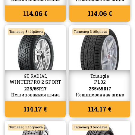
114.06 €
114.06 €
Tarneaeg 3 tööpäeva
Tarneaeg 3 tööpäeva
GT RADIAL
Triangle
WINTERPRO 2 SPORT
PL02
SUV
225/65R17
255/65R17
Нешипованная шина
Нешипованная шина
114.17 €
114.17 €
Tarneaeg 3 tööpäeva
Tarneaeg 3 tööpäeva