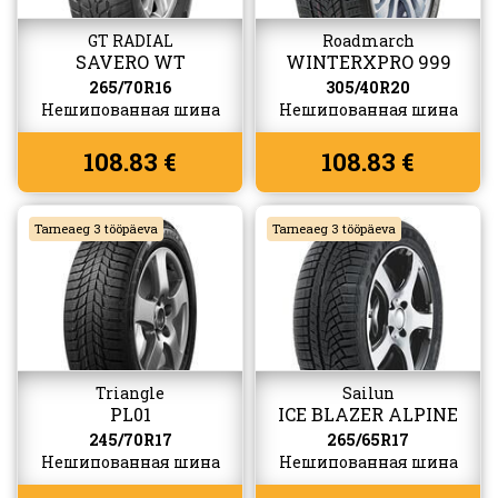
GT RADIAL
Roadmarch
SAVERO WT
WINTERXPRO 999
265/70R16
305/40R20
Нешипованная шина
Нешипованная шина
108.83 €
108.83 €
Tarneaeg 3 tööpäeva
Tarneaeg 3 tööpäeva
Triangle
Sailun
PL01
ICE BLAZER ALPINE
EVO 1
245/70R17
265/65R17
Нешипованная шина
Нешипованная шина