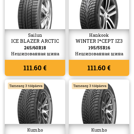
Sailun
Hankook
ICE BLAZER ARCTIC
WINTER I*CEPT IZ3
EVO
(W636)
245/60R18
195/55R16
Нешипованная шина
Нешипованная шина
111.60 €
111.60 €
Tarneaeg 3 tööpäeva
Tarneaeg 3 tööpäeva
Kumho
Kumho