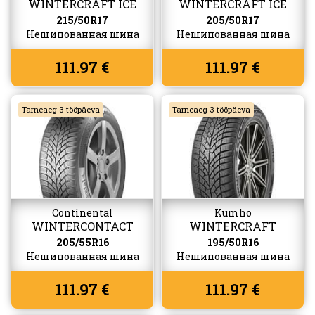
WINTERCRAFT ICE
WINTERCRAFT ICE
WI51
WI51
215/50R17
205/50R17
Нешипованная шина
Нешипованная шина
111.97 €
111.97 €
Tarneaeg 3 tööpäeva
Tarneaeg 3 tööpäeva
Continental
Kumho
WINTERCONTACT
WINTERCRAFT
TS870
WP52+
205/55R16
195/50R16
Нешипованная шина
Нешипованная шина
111.97 €
111.97 €