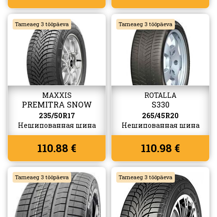
Tarneaeg 3 tööpäeva
Tarneaeg 3 tööpäeva
MAXXIS
ROTALLA
PREMITRA SNOW
S330
WP6
235/50R17
265/45R20
Нешипованная шина
Нешипованная шина
110.88 €
110.98 €
Tarneaeg 3 tööpäeva
Tarneaeg 3 tööpäeva