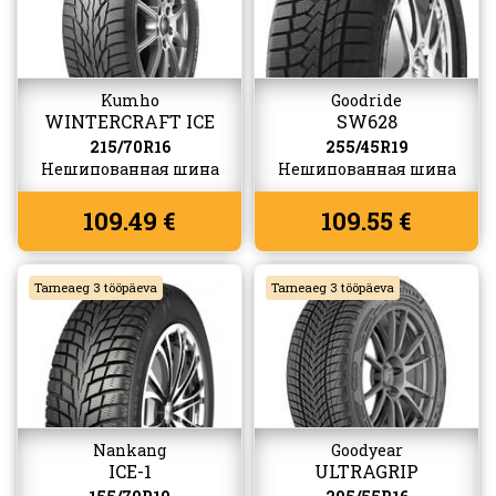
Kumho
Goodride
WINTERCRAFT ICE
SW628
SUV WS51
215/70R16
255/45R19
Нешипованная шина
Нешипованная шина
109.49 €
109.55 €
Tarneaeg 3 tööpäeva
Tarneaeg 3 tööpäeva
Nankang
Goodyear
ICE-1
ULTRAGRIP
PERFORMANCE 3