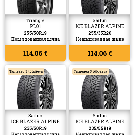
Triangle
Sailun
PL01
ICE BLAZER ALPINE
EVO 2
255/50R19
255/35R20
Нешипованная шина
Нешипованная шина
114.06 €
114.06 €
Tarneaeg 3 tööpäeva
Tarneaeg 3 tööpäeva
Sailun
Sailun
ICE BLAZER ALPINE
ICE BLAZER ALPINE
EVO 2
EVO 2
235/50R19
235/55R19
Нешипованная шина
Нешипованная шина