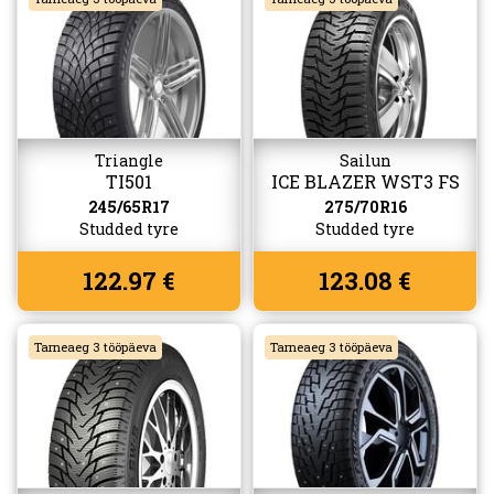
Triangle
Sailun
TI501
ICE BLAZER WST3 FS
245/65R17
275/70R16
Studded tyre
Studded tyre
122.97 €
123.08 €
Tarneaeg 3 tööpäeva
Tarneaeg 3 tööpäeva