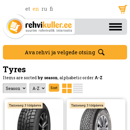
et
en
ru
fi
Ava rehvi ja velgede otsing
Tyres
Items are sorted
by season
, alphabetic order
A-Z
Tarneaeg 3 tööpäeva
Tarneaeg 3 tööpäeva