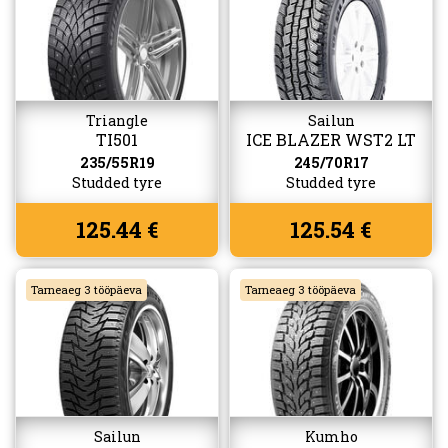
Triangle
Sailun
TI501
ICE BLAZER WST2 LT
235/55R19
245/70R17
Studded tyre
Studded tyre
125.44 €
125.54 €
Tarneaeg 3 tööpäeva
Tarneaeg 3 tööpäeva
Sailun
Kumho