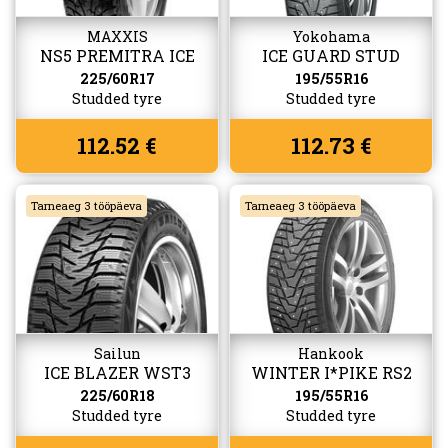
MAXXIS
Yokohama
NS5 PREMITRA ICE
ICE GUARD STUD
(IG55)
225/60R17
195/55R16
Studded tyre
Studded tyre
112.52 €
112.73 €
Tarneaeg 3 tööpäeva
Tarneaeg 3 tööpäeva
Sailun
Hankook
ICE BLAZER WST3
WINTER I*PIKE RS2
(W429)
225/60R18
195/55R16
Studded tyre
Studded tyre