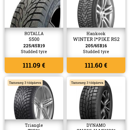
ROTALLA
Hankook
S500
WINTER I*PIKE RS2
(W429)
225/45R19
205/65R16
Studded tyre
Studded tyre
111.09 €
111.60 €
Tarneaeg 3 tööpäeva
Tarneaeg 3 tööpäeva
Triangle
DYNAMO