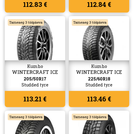
112.83 €
112.84 €
Tarneaeg 3 tööpäeva
Tarneaeg 3 tööpäeva
Kumho
Kumho
WINTERCRAFT ICE
WINTERCRAFT ICE
WI32
SUV WS31
205/50R17
225/60R18
Studded tyre
Studded tyre
113.21 €
113.46 €
Tarneaeg 3 tööpäeva
Tarneaeg 3 tööpäeva