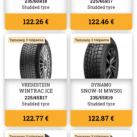
235/60R18
225/65R17
Studded tyre
Studded tyre
122.26 €
122.46 €
Tarneaeg 3 tööpäeva
Tarneaeg 3 tööpäeva
VREDESTEIN
DYNAMO
WINTRAC ICE
SNOW-H MWS01
(W517)
225/45R17
235/55R19
Studded tyre
Studded tyre
122.77 €
122.87 €
Tarneaeg 3 tööpäeva
Tarneaeg 3 tööpäeva