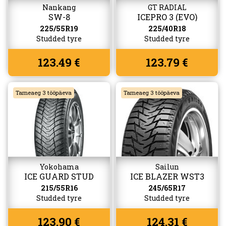
Nankang
GT RADIAL
SW-8
ICEPRO 3 (EVO)
225/55R19
225/40R18
Studded tyre
Studded tyre
123.49 €
123.79 €
Tarneaeg 3 tööpäeva
Tarneaeg 3 tööpäeva
Yokohama
Sailun
ICE GUARD STUD
ICE BLAZER WST3
(IG65)
215/55R16
245/65R17
Studded tyre
Studded tyre
123.90 €
124.31 €