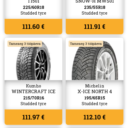
TI501
SNOW-H MWS01
(W517)
225/60R18
235/55R18
Studded tyre
Studded tyre
111.60 €
111.91 €
Tarneaeg 3 tööpäeva
Tarneaeg 3 tööpäeva
Kumho
Michelin
WINTERCRAFT ICE
X-ICE NORTH 4
WI32
215/70R16
195/65R15
Studded tyre
Studded tyre
111.97 €
112.10 €