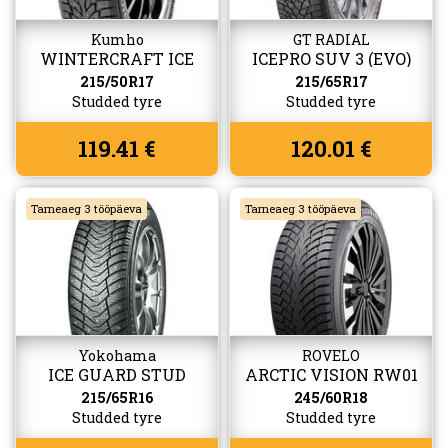
Kumho
GT RADIAL
WINTERCRAFT ICE
ICEPRO SUV 3 (EVO)
WI32
215/50R17
215/65R17
Studded tyre
Studded tyre
119.41 €
120.01 €
Tarneaeg 3 tööpäeva
Tarneaeg 3 tööpäeva
Yokohama
ROVELO
ICE GUARD STUD
ARCTIC VISION RW01
(IG65)
215/65R16
245/60R18
Studded tyre
Studded tyre