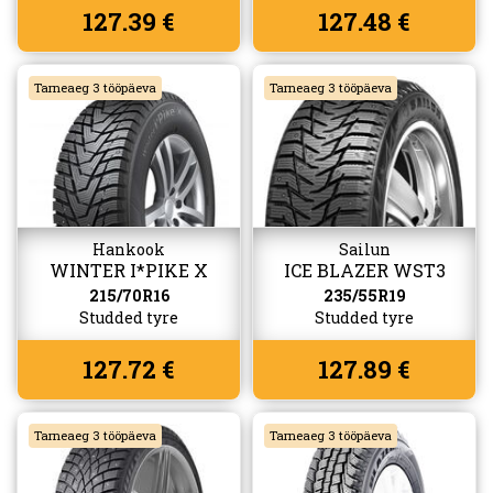
127.39 €
127.48 €
Tarneaeg 3 tööpäeva
Tarneaeg 3 tööpäeva
Hankook
Sailun
WINTER I*PIKE X
ICE BLAZER WST3
(W429A)
215/70R16
235/55R19
Studded tyre
Studded tyre
127.72 €
127.89 €
Tarneaeg 3 tööpäeva
Tarneaeg 3 tööpäeva