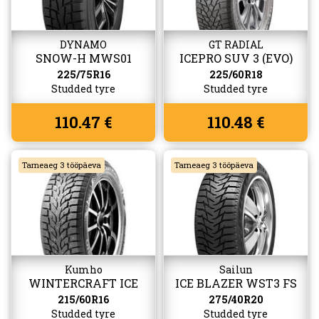
DYNAMO
GT RADIAL
SNOW-H MWS01
ICEPRO SUV 3 (EVO)
(W517)
225/75R16
225/60R18
Studded tyre
Studded tyre
110.47 €
110.48 €
Tarneaeg 3 tööpäeva
Tarneaeg 3 tööpäeva
Kumho
Sailun
WINTERCRAFT ICE
ICE BLAZER WST3 FS
WI32
215/60R16
275/40R20
Studded tyre
Studded tyre