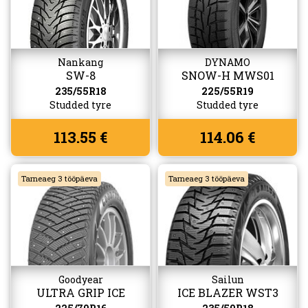
Nankang
DYNAMO
SW-8
SNOW-H MWS01
(W517)
235/55R18
225/55R19
Studded tyre
Studded tyre
113.55 €
114.06 €
Tarneaeg 3 tööpäeva
Tarneaeg 3 tööpäeva
Goodyear
Sailun
ULTRA GRIP ICE
ICE BLAZER WST3
ARCTIC SUV