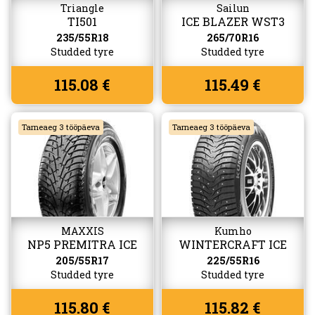
Triangle
Sailun
TI501
ICE BLAZER WST3
235/55R18
265/70R16
Studded tyre
Studded tyre
115.08 €
115.49 €
Tarneaeg 3 tööpäeva
Tarneaeg 3 tööpäeva
MAXXIS
Kumho
NP5 PREMITRA ICE
WINTERCRAFT ICE
WI31+
205/55R17
225/55R16
Studded tyre
Studded tyre
115.80 €
115.82 €