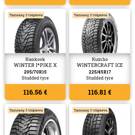
Tarneaeg 3 tööpäeva
Tarneaeg 3 tööpäeva
Hankook
Kumho
WINTER I*PIKE X
WINTERCRAFT ICE
(W429A)
WI32
205/70R15
225/45R17
Studded tyre
Studded tyre
116.56 €
116.81 €
Tarneaeg 3 tööpäeva
Tarneaeg 3 tööpäeva