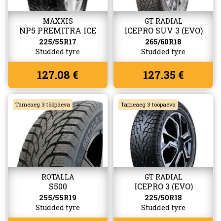
MAXXIS
GT RADIAL
NP5 PREMITRA ICE
ICEPRO SUV 3 (EVO)
225/55R17
265/60R18
Studded tyre
Studded tyre
127.08 €
127.35 €
Tarneaeg 3 tööpäeva
Tarneaeg 3 tööpäeva
ROTALLA
GT RADIAL
S500
ICEPRO 3 (EVO)
255/55R19
225/50R18
Studded tyre
Studded tyre