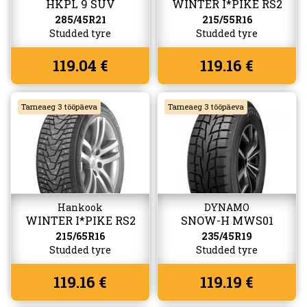
HKPL 9 SUV
WINTER I*PIKE RS2
(W429)
285/45R21
215/55R16
Studded tyre
Studded tyre
119.04 €
119.16 €
Tarneaeg 3 tööpäeva
Tarneaeg 3 tööpäeva
Hankook
DYNAMO
WINTER I*PIKE RS2
SNOW-H MWS01
(W429)
(W517)
215/65R16
235/45R19
Studded tyre
Studded tyre
119.16 €
119.19 €