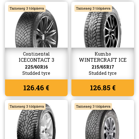
Tarneaeg 3 tööpäeva
Tarneaeg 3 tööpäeva
Continental
Kumho
ICECONTACT 3
WINTERCRAFT ICE
WI32
225/60R16
215/65R17
Studded tyre
Studded tyre
126.46 €
126.85 €
Tarneaeg 3 tööpäeva
Tarneaeg 3 tööpäeva