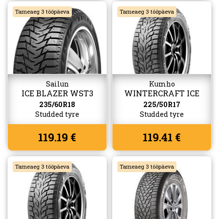
Tarneaeg 3 tööpäeva
Tarneaeg 3 tööpäeva
Sailun
Kumho
ICE BLAZER WST3
WINTERCRAFT ICE
WI32
235/60R18
225/50R17
Studded tyre
Studded tyre
119.19 €
119.41 €
Tarneaeg 3 tööpäeva
Tarneaeg 3 tööpäeva