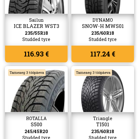
Sailun
DYNAMO
ICE BLAZER WST3
SNOW-H MWS01
(W517)
235/55R18
235/60R18
Studded tyre
Studded tyre
116.93 €
117.24 €
Tarneaeg 3 tööpäeva
Tarneaeg 3 tööpäeva
ROTALLA
Triangle
S500
TI501
245/45R20
235/60R18
Studded tyre
Studded tyre