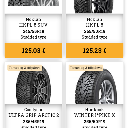
Nokian
Nokian
HKPL 8 SUV
HKPL 8
245/55R19
265/50R19
Studded tyre
Studded tyre
125.03 €
125.23 €
Tarneaeg 3 tööpäeva
Tarneaeg 3 tööpäeva
Goodyear
Hankook
ULTRA GRIP ARCTIC 2
WINTER I*PIKE X
SUV
(W429A)
285/45R19
255/50R19
Studded tyre
Studded tyre