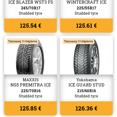
ICE BLAZER WST3 FS
WINTERCRAFT ICE
WI32
245/70R17
225/55R17
Studded tyre
Studded tyre
125.54 €
125.61 €
Tarneaeg 3 tööpäeva
Tarneaeg 3 tööpäeva
MAXXIS
Yokohama
NS5 PREMITRA ICE
ICE GUARD STUD
(IG65)
225/70R16
215/60R16
Studded tyre
Studded tyre
125.85 €
126.36 €