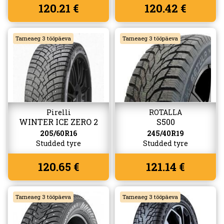
120.21 €
120.42 €
Tarneaeg 3 tööpäeva
Tarneaeg 3 tööpäeva
Pirelli
ROTALLA
WINTER ICE ZERO 2
S500
205/60R16
245/40R19
Studded tyre
Studded tyre
120.65 €
121.14 €
Tarneaeg 3 tööpäeva
Tarneaeg 3 tööpäeva